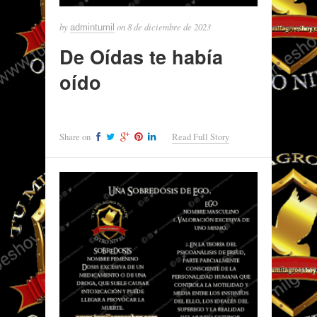
by
on
8 de diciembre de 2023
admintumil
De Oídas te había
oído
Share on
Read Full Story