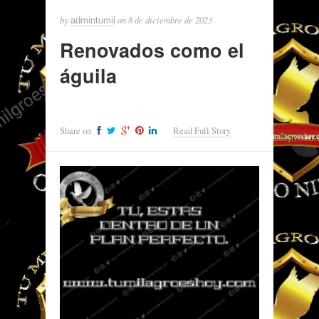
by
on
8 de diciembre de 2023
admintumil
Renovados como el
águila
Share on
Read Full Story