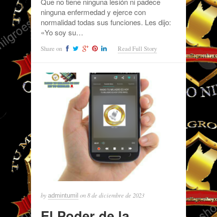
Que no tiene ninguna lesión ni padece
ninguna enfermedad y ejerce con
normalidad todas sus funciones. Les dijo:
«Yo soy su…
Share on
Read Full Story
by
on
8 de diciembre de 2023
admintumil
El Poder de la