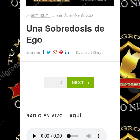
by
on
8 de diciembre de 2023
admintumil
Una Sobredosis de
Ego
Share on
Read Full Story
1
2
NEXT →
RADIO EN VIVO… AQUÍ