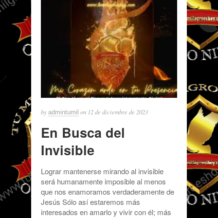
by
on
12 de diciembre de 2023
admintumil
En Busca del
Invisible
Lograr mantenerse mirando al invisible
será humanamente imposible al menos
que nos enamoramos verdaderamente de
Jesús Sólo así estaremos más
interesados en amarlo y vivir con él; más