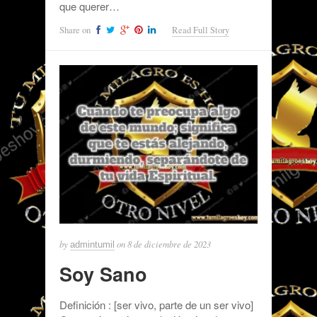
que querer…
Share on
Read Full Story
by
on
8 de diciembre de 2023
admintumil
Soy Sano
Definición : [ser vivo, parte de un ser vivo]