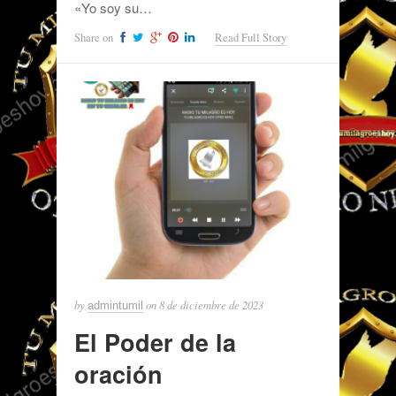
«Yo soy su…
Share on
Read Full Story
by
on
8 de diciembre de 2023
admintumil
El Poder de la
oración