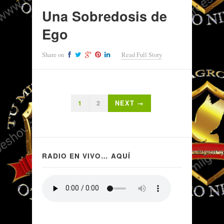
Una Sobredosis de
Ego
Share on
Read Full Story
1
2
NEXT →
RADIO EN VIVO… AQUÍ