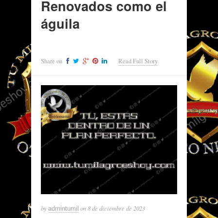
Renovados como el
águila
Share on
Read Full Story
by
on
8 de diciembre de 2023
admintumil