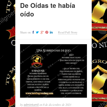
De Oídas te había
oído
Share on
Read Full Story
by
on
8 de diciembre de 2023
admintumil