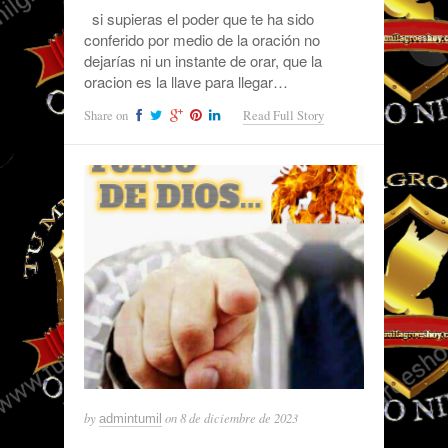
si supieras el poder que te ha sido
conferido por medio de la oración no
dejarías ni un instante de orar, que la
oracion es la llave para llegar…
Share on
Read Full Story
by
on
8 de diciembre de 2023
admintumil