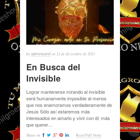
by
on
12 de diciembre de 2023
admintumil
En Busca del
Invisible
Lograr mantenerse mirando al invisible
será humanamente imposible al menos
que nos enamoramos verdaderamente de
Jesús Sólo así estaremos más
interesados en amarlo y vivir con él; más
que querer…
Share on
Read Full Story